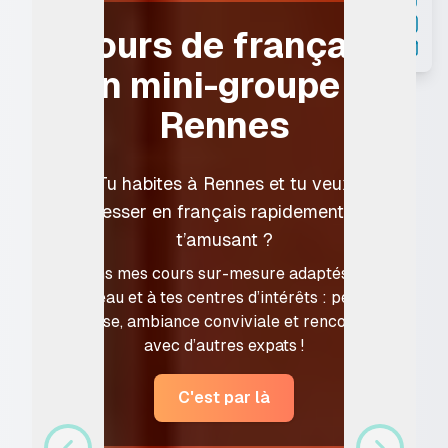
Cours de français
en mini-groupe à
Rennes
Tu habites à Rennes et tu veux
progresser en français rapidement et en
t’amusant ?
s
f
Rejoins mes cours sur-mesure adaptés à ton
niveau et à tes centres d’intérêts : petite
classe, ambiance conviviale et rencontre
avec d’autres expats !
C'est par là